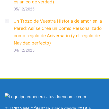
es único de verdad)
05/12/2025
Un Trozo de Vuestra Historia de amor en la
Pared: Así se Crea un Cómic Personalizado
como regalo de Aniversario (y el regalo de
Navidad perfecto)
04/12/2025
TU VIDA EN CÓMIC te ayuda desde 2018 a