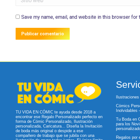
Save my name, email, and website in this browser for 
Publicar comentario
Servi
Ilustraciones
Cómics Perso
Inolvidables
TU VIDA EN CÓMIC te ayuda desde 2018 a
encontrar ese Regalo Personalizado perfecto en
Tu Boda en C
forma de Cómic Personalizado, Ilustración
para los Novi
personalizada, Caricatura... Diseña la Invitación
personalizad
de boda más original o despide a ese
compañero de trabajo que se jubila con una
Regalos por 