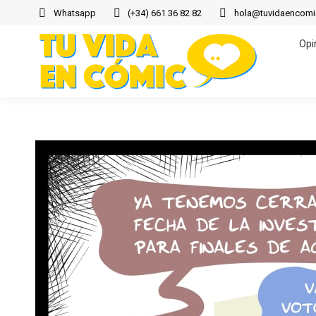
Whatsapp
(+34) 661 36 82 82
hola@tuvidaencom
Opi
Opi