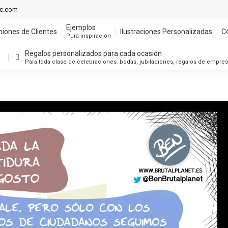
Ejemplos
ic.com
niones de Clientes
Ilustraciones Personalizadas
C
Pura inspiración
Ejemplos
niones de Clientes
Ilustraciones Personalizadas
C
Regalos personalizados para cada ocasión
Pura inspiración
Para toda clase de celebraciones: bodas, jubilaciones, regalos de empre
Regalos personalizados para cada ocasión
Para toda clase de celebraciones: bodas, jubilaciones, regalos de empre