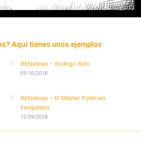
dos? Aquí tienes unos ejemplos
BENatinas – Rodrigo Rato
03/10/2018
BENatinas – El Máster Politician
Finiquitator
12/09/2018