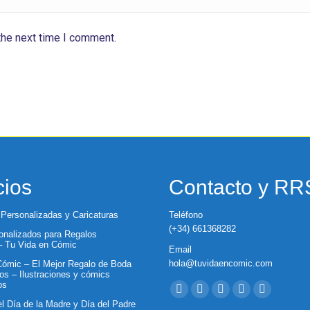
the next time I comment.
cios
Contacto y R
 Personalizadas y Caricaturas
Teléfono
(+34) 661368282
nalizados para Regalos
 – Tu Vida en Cómic
Email
hola@tuvidaencomic.com
ómic – El Mejor Regalo de Boda
os – Ilustraciones y cómics
Encuéntranos en:
os
Facebook
X
YouTube
Instagram
Whatsapp
el Día de la Madre y Día del Padre