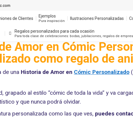
Ejemplos
ic.com
niones de Clientes
Ilustraciones Personalizadas
C
Pura inspiración
Ejemplos
niones de Clientes
Ilustraciones Personalizadas
C
Regalos personalizados para cada ocasión
Pura inspiración
Para toda clase de celebraciones: bodas, jubilaciones, regalos de empre
Regalos personalizados para cada ocasión
Para toda clase de celebraciones: bodas, jubilaciones, regalos de empre
 de Amor en Cómic Perso
lizado como regalo de ani
a de una
Historia de Amor en
Cómic Personalizado
(
d, grapado al estilo “cómic de toda la vida” y va carg
tístico y que nunca podrá olvidar.
atura personalizada como las que ves,
puedes conta