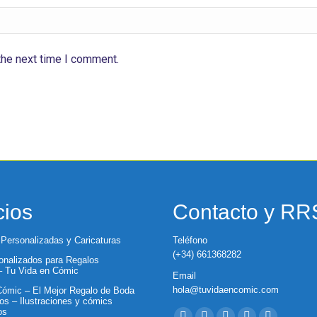
the next time I comment.
cios
Contacto y R
 Personalizadas y Caricaturas
Teléfono
(+34) 661368282
nalizados para Regalos
 – Tu Vida en Cómic
Email
hola@tuvidaencomic.com
ómic – El Mejor Regalo de Boda
os – Ilustraciones y cómics
Encuéntranos en:
os