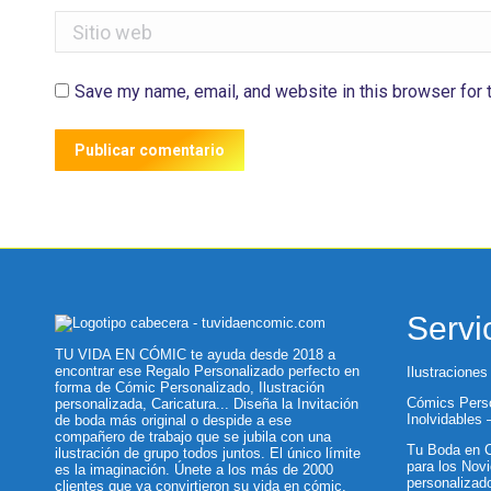
Sitio web
Save my name, email, and website in this browser for 
Publicar comentario
Servi
TU VIDA EN CÓMIC te ayuda desde 2018 a
encontrar ese Regalo Personalizado perfecto en
Ilustraciones
forma de Cómic Personalizado, Ilustración
Cómics Perso
personalizada, Caricatura... Diseña la Invitación
Inolvidables
de boda más original o despide a ese
compañero de trabajo que se jubila con una
Tu Boda en C
ilustración de grupo todos juntos. El único límite
para los Novi
es la imaginación. Únete a los más de 2000
personalizad
clientes que ya convirtieron su vida en cómic.