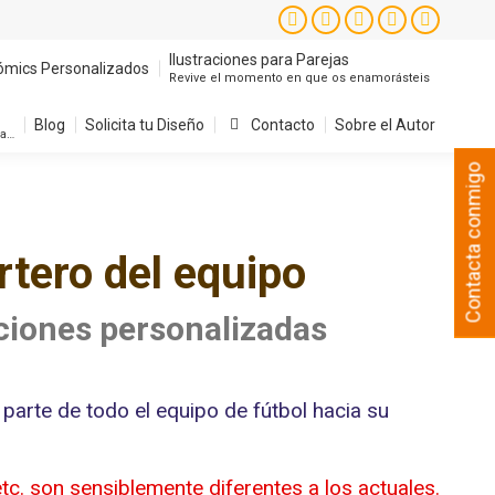
Ilustraciones para Parejas
ómics Personalizados
Instagram
Facebook
X
YouTube
Pintere
Revive el momento en que os enamorásteis
page
page
page
page
page
Ilustraciones para Parejas
ómics Personalizados
Revive el momento en que os enamorásteis
Blog
Solicita tu Diseño
Contacto
Sobre el Autor
opens
opens
opens
opens
opens
sa…
in
in
in
in
in
Blog
Solicita tu Diseño
Contacto
Sobre el Autor
sa…
new
new
new
new
new
Contacta conmigo
window
window
window
window
window
ortero del equipo
aciones personalizadas
 parte de todo el equipo de fútbol hacia su
 etc. son sensiblemente diferentes a los actuales.