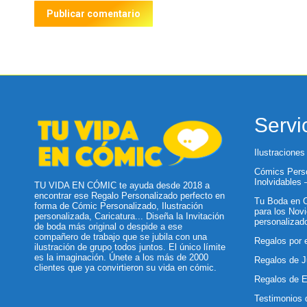
Publicar comentario
Servi
Ilustraciones
Cómics Perso
Inolvidables
TU VIDA EN CÓMIC te ayuda desde 2018 a
encontrar ese Regalo Personalizado perfecto en
Tu Boda en C
forma de Cómic Personalizado, Ilustración
para los Novi
personalizada, Caricatura... Diseña la Invitación
personalizad
de boda más original o despide a ese
compañero de trabajo que se jubila con una
Regalos por 
ilustración de grupo todos juntos. El único límite
es la imaginación. Únete a los más de 2000
Regalos de J
clientes que ya convirtieron su vida en cómic.
Regalos de 
Testimonios 