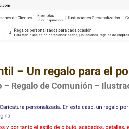
Ejemplos
ic.com
niones de Clientes
Ilustraciones Personalizadas
C
Pura inspiración
Ejemplos
niones de Clientes
Ilustraciones Personalizadas
C
Regalos personalizados para cada ocasión
Pura inspiración
Para toda clase de celebraciones: bodas, jubilaciones, regalos de empre
Regalos personalizados para cada ocasión
Para toda clase de celebraciones: bodas, jubilaciones, regalos de empre
ntil – Un regalo para el p
o – Regalo de Comunión – Ilustr
/ Caricatura personalizada. En este caso, un regalo por
ginal.
os y por tanto el estilo de dibujo, acabados, detalles,