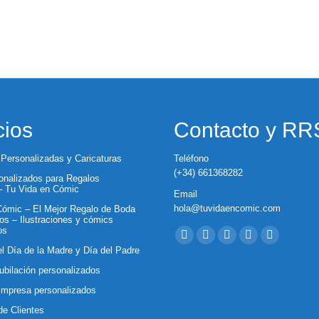
cios
Contacto y R
 Personalizadas y Caricaturas
Teléfono
(+34) 661368282
nalizados para Regalos
 – Tu Vida en Cómic
Email
hola@tuvidaencomic.com
ómic – El Mejor Regalo de Boda
os – Ilustraciones y cómics
Encuéntranos en:
os
Facebook
X
YouTube
Instagram
Whatsapp
el Día de la Madre y Día del Padre
page
page
page
page
page
ubilación personalizados
opens
opens
opens
opens
opens
Empresa personalizados
in
in
in
in
in
de Clientes
new
new
new
new
new