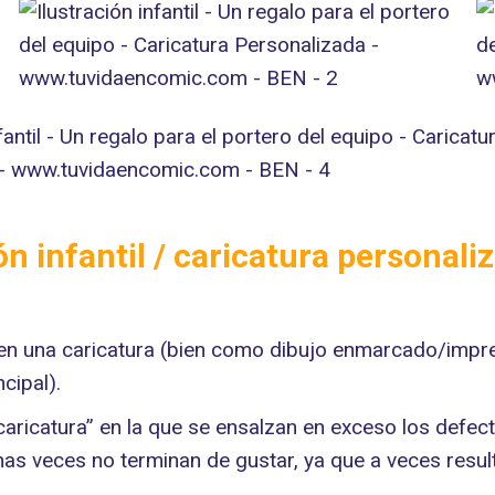
ón infantil / caricatura personal
en una caricatura (bien como dibujo enmarcado/impres
cipal).
a caricatura” en la que se ensalzan en exceso los def
 veces no terminan de gustar, ya que a veces resulta