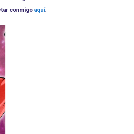
ctar conmigo
aquí
.