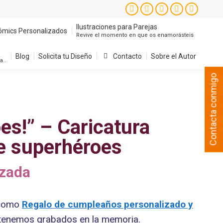
Ilustraciones para Parejas
ómics Personalizados
Instagram
Facebook
X
YouTube
Pintere
Revive el momento en que os enamorásteis
page
page
page
page
page
Ilustraciones para Parejas
ómics Personalizados
Revive el momento en que os enamorásteis
Blog
Solicita tu Diseño
Contacto
Sobre el Autor
opens
opens
opens
opens
opens
sa…
in
in
in
in
in
Blog
Solicita tu Diseño
Contacto
Sobre el Autor
sa…
new
new
new
new
new
Contacta conmigo
window
window
window
window
window
es!” – Caricatura
de superhéroes
izada
 como
Regalo de cumpleaños personalizado y
 tenemos grabados en la memoria.