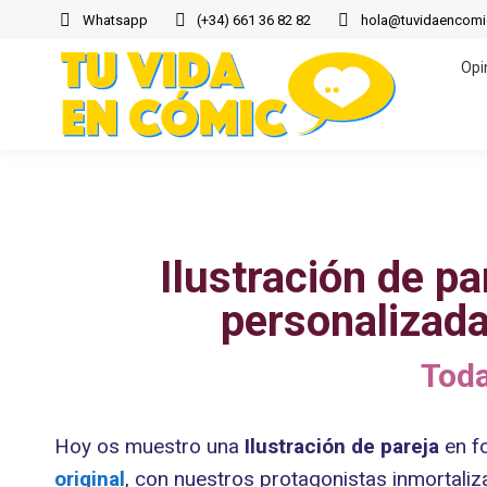
Whatsapp
(+34) 661 36 82 82
hola@tuvidaencom
Opi
Opi
Ilustración de p
personalizada
Toda
Hoy os muestro una
Ilustración de pareja
en f
original
, con nuestros protagonistas inmortal