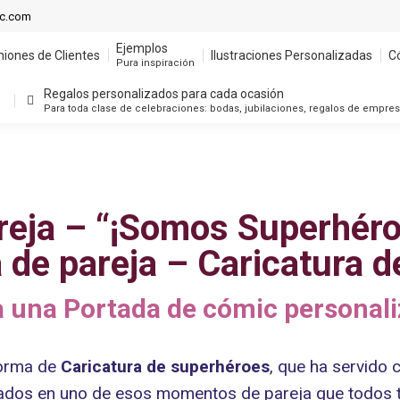
Ejemplos
ic.com
niones de Clientes
Ilustraciones Personalizadas
C
Pura inspiración
Ejemplos
niones de Clientes
Ilustraciones Personalizadas
C
Regalos personalizados para cada ocasión
Pura inspiración
Para toda clase de celebraciones: bodas, jubilaciones, regalos de empre
Regalos personalizados para cada ocasión
Para toda clase de celebraciones: bodas, jubilaciones, regalos de empre
areja – “¡Somos Superhéro
 de pareja – Caricatura 
 una Portada de cómic personal
orma de
Caricatura de superhéroes
, que ha servido
izados en uno de esos momentos de pareja que todos