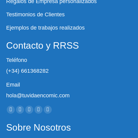
Regalos de Empresa personalizados
Testimonios de Clientes
Ejemplos de trabajos realizados
Contacto y RRSS
Teléfono
(+34) 661368282
Email
hola@tuvidaencomic.com
Encuéntranos en:
Facebook
X
YouTube
Instagram
Whatsapp
page
page
page
page
page
Sobre Nosotros
opens
opens
opens
opens
opens
in
in
in
in
in