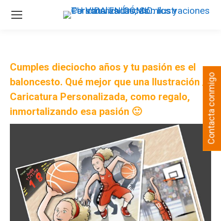
Cumples dieciocho años y tu pasión es el
Contacta conmigo
baloncesto. Qué mejor que una
Ilustración /
Caricatura Personalizada
, como regalo,
inmortalizando esa pasión 🙂