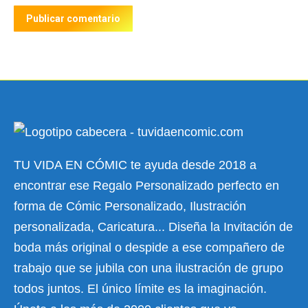
Publicar comentario
TU VIDA EN CÓMIC te ayuda desde 2018 a
encontrar ese Regalo Personalizado perfecto en
forma de Cómic Personalizado, Ilustración
personalizada, Caricatura... Diseña la Invitación de
boda más original o despide a ese compañero de
trabajo que se jubila con una ilustración de grupo
todos juntos. El único límite es la imaginación.