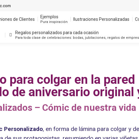
Ejemplos
ic.com
niones de Clientes
Ilustraciones Personalizadas
C
Pura inspiración
Ejemplos
niones de Clientes
Ilustraciones Personalizadas
C
Regalos personalizados para cada ocasión
Pura inspiración
Para toda clase de celebraciones: bodas, jubilaciones, regalos de empre
Regalos personalizados para cada ocasión
Para toda clase de celebraciones: bodas, jubilaciones, regalos de empre
 para colgar en la pared
lo de aniversario original
lizados – Cómic de nuestra vida 
c Personalizado
, en forma de lámina para colgar y d
de sus protagonistas, resumiendo en varias viñetas l