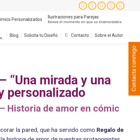
Ilustraciones para Parejas
ómics Personalizados
Instagram
Facebook
X
YouTube
Pintere
Revive el momento en que os enamorásteis
page
page
page
page
page
Ilustraciones para Parejas
ómics Personalizados
Revive el momento en que os enamorásteis
Blog
Solicita tu Diseño
Contacto
Sobre el Autor
opens
opens
opens
opens
opens
sa…
in
in
in
in
in
Blog
Solicita tu Diseño
Contacto
Sobre el Autor
sa…
new
new
new
new
new
Contacta conmigo
window
window
window
window
window
 – “Una mirada y una
 y personalizado
– Historia de amor en cómic
ecorar la pared, que ha servido como
Regalo de
a historia de amor de nuestras protagonistas.