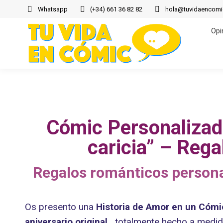
Whatsapp
(+34) 661 36 82 82
hola@tuvidaencom
Opi
Opi
Cómic Personalizado
caricia” – Rega
Regalos románticos persona
Os presento una
Historia de Amor en un Cómi
aniversario original,
totalmente hecho a medida 