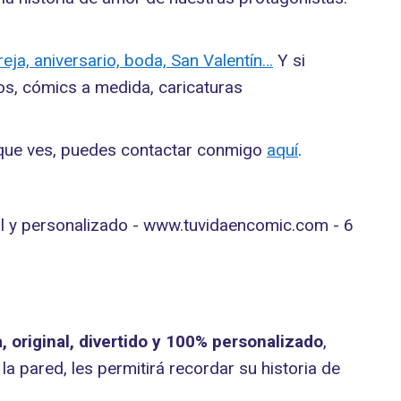
eja, aniversario, boda, San Valentín…
Y si
dos, cómics a medida, caricaturas
que ves, puedes contactar conmigo
aquí
.
 original, divertido y 100% personalizado
,
 pared, les permitirá recordar su historia de