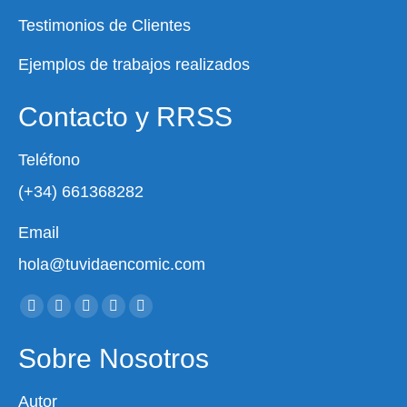
Testimonios de Clientes
Ejemplos de trabajos realizados
Contacto y RRSS
Teléfono
(+34) 661368282
Email
hola@tuvidaencomic.com
Encuéntranos en:
Facebook
X
YouTube
Instagram
Whatsapp
page
page
page
page
page
Sobre Nosotros
opens
opens
opens
opens
opens
in
in
in
in
in
Autor